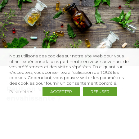
Nous utilisons des cookies sur notre site Web pour vous
offrir l'expérience la plus pertinente en vous souvenant de
vos préférences et des visites répétées. En cliquant sur
«Accepter», vous consentez à l'utilisation de TOUS les
cookies. Cependant, vous pouvez visiter les paramètres
des cookies pour fournir un consentement contrôlé.
Peut-on valoriser une espèce
Paramètres
ACCEPTER
REFUSER
envahissante ?
La question mérite d’être soulevée au regard des
catastrophes environnementales, notamment la perte
de biodiversité. La prise de conscience que les