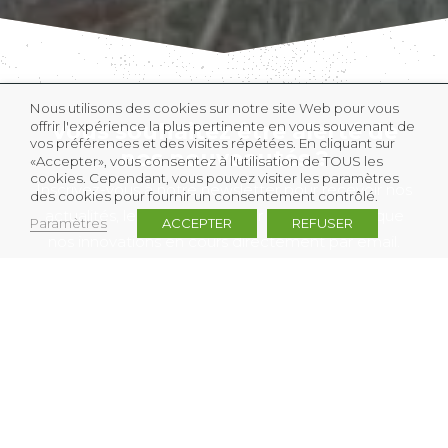
Nous utilisons des cookies sur notre site Web pour vous
offrir l'expérience la plus pertinente en vous souvenant de
Vous souhaitez être alerté de
vos préférences et des visites répétées. En cliquant sur
nos nouveautés ?
«Accepter», vous consentez à l'utilisation de TOUS les
cookies. Cependant, vous pouvez visiter les paramètres
Inscrivez-vous à notre newsletter pour recevoir nos
des cookies pour fournir un consentement contrôlé.
actualités, les informations sur les salons ainsi que
Paramètres
ACCEPTER
REFUSER
nos innovations en cours directement par email.
JE M’INSCRIS