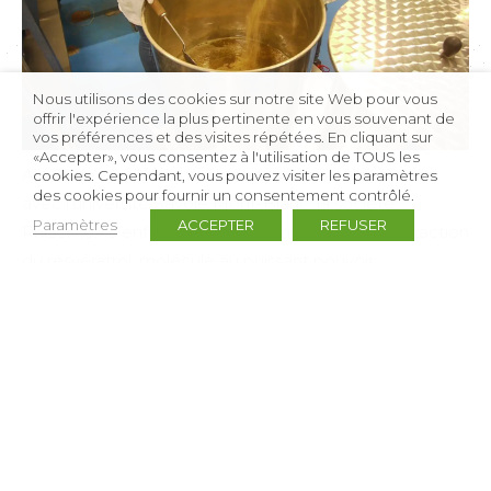
Nous utilisons des cookies sur notre site Web pour vous
offrir l'expérience la plus pertinente en vous souvenant de
vos préférences et des visites répétées. En cliquant sur
«Accepter», vous consentez à l'utilisation de TOUS les
Après de nombreux mois de travail en collaboration
cookies. Cependant, vous pouvez visiter les paramètres
des cookies pour fournir un consentement contrôlé.
avec l’université Savoie Mont-Blanc, la société
Paramètres
ACCEPTER
REFUSER
Rhizomex a enfin réussi ses premiers essais d’extraction
du resvératrol, molécule au puissant pouvoir
antioxydant présente dans les rhizomes de la renouée
du Japon. Existante également dans d’autres espèces
végétales comme la vigne, cette molécule est utilisée
pour ralentir le vieillissement cellulaire par l’industrie
cosmétique (crèmes anti-âge) et nutraceutique
(compléments alimentaires).