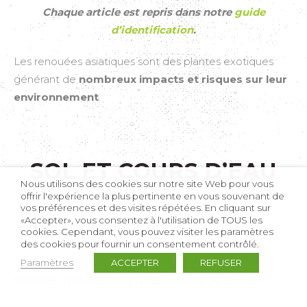
Chaque article est repris dans notre
guide
d’identification
.
Les renouées asiatiques sont des plantes exotiques
générant de
nombreux impacts et risques sur leur
environnement
.
SOL ET COURS D’EAU
Nous utilisons des cookies sur notre site Web pour vous
offrir l'expérience la plus pertinente en vous souvenant de
vos préférences et des visites répétées. En cliquant sur
«Accepter», vous consentez à l'utilisation de TOUS les
cookies. Cependant, vous pouvez visiter les paramètres
des cookies pour fournir un consentement contrôlé.
ème
Contrairement à la croyance du 19
siècle, la
Paramètres
ACCEPTER
REFUSER
renouée n’est pas une plante fixatrice de sol. Elle
participe à l’
effondrement
de ces derniers et